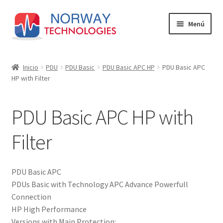
Ir
Ir
Menú
a
al
la
contenido
Inicio
navegación
Inicio
PDU
PDU Basic
PDU Basic APC HP
PDU Basic APC
HP with Filter
Carrito
EXCELLENCE ABOVE ALL ELSE
PDU Basic APC HP with
Finalizar compra
Filter
Mi cuenta
PDU Basic APC
PDUs Basic with Technology APC Advance Powerfull
PDU
Connection
HP High Performance
Tienda
Versions with Main Protection: