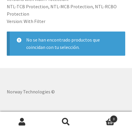
NTL-TCB Protection, NTL-MCB Protection, NTL-RCBO
Protection
Version: With Filter
No se han encontrado productos que
coincidan con tu selección.
Norway Technologies ©
0
Buscar
Buscar