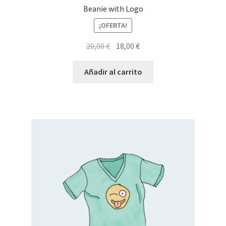
Beanie with Logo
¡OFERTA!
El
El
20,00
€
18,00
€
precio
precio
original
actual
Añadir al carrito
era:
es:
20,00 €.
18,00 €.