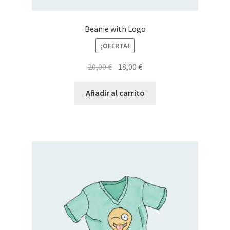
Beanie with Logo
¡OFERTA!
El
El
20,00
€
18,00
€
precio
precio
original
actual
Añadir al carrito
era:
es:
20,00 €.
18,00 €.