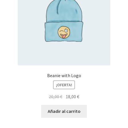
Beanie with Logo
¡OFERTA!
El
El
20,00
€
18,00
€
precio
precio
original
actual
Añadir al carrito
era:
es:
20,00 €.
18,00 €.