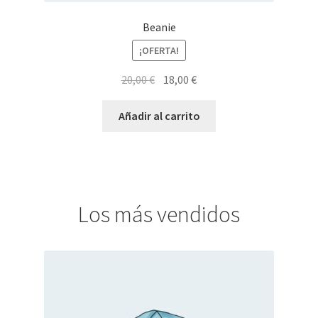
Beanie
¡OFERTA!
El
El
20,00
€
18,00
€
precio
precio
original
actual
Añadir al carrito
era:
es:
20,00 €.
18,00 €.
Los más vendidos