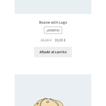
Beanie with Logo
¡OFERTA!
El
El
20,00
€
18,00
€
precio
precio
original
actual
Añadir al carrito
era:
es:
20,00 €.
18,00 €.