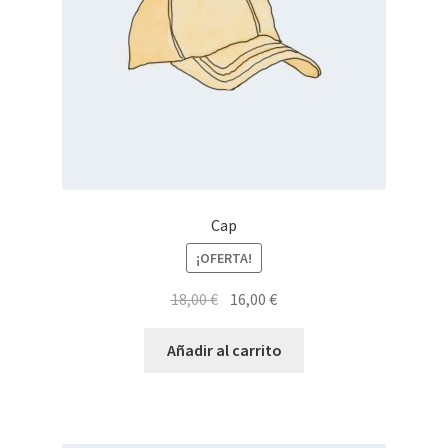
Cap
¡OFERTA!
El
El
18,00
€
16,00
€
precio
precio
original
actual
Añadir al carrito
era:
es:
18,00 €.
16,00 €.