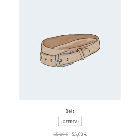
Belt
¡OFERTA!
El
El
65,00
€
55,00
€