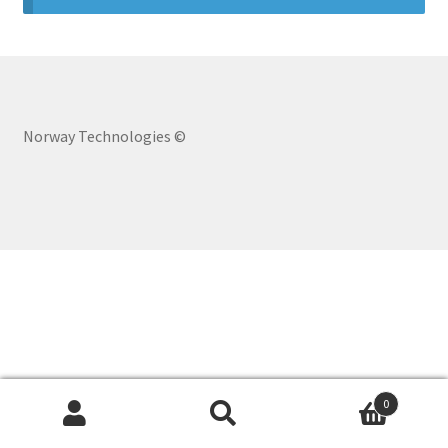
Norway Technologies ©
0
Buscar
Buscar