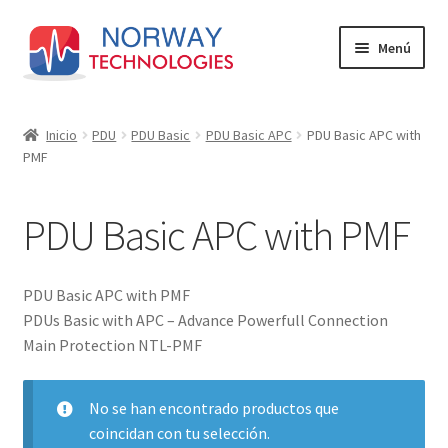
Ir
Ir
Menú
a
al
la
contenido
Inicio
navegación
Inicio
PDU
PDU Basic
PDU Basic APC
PDU Basic APC with
PMF
Carrito
EXCELLENCE ABOVE ALL ELSE
PDU Basic APC with PMF
Finalizar compra
PDU Basic APC with PMF
Mi cuenta
PDUs Basic with APC – Advance Powerfull Connection
Main Protection NTL-PMF
PDU
No se han encontrado productos que
Tienda
coincidan con tu selección.