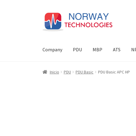
Ir
Ir
a
al
la
contenido
navegación
Company
PDU
MBP
ATS
N
Inicio
Carrito
EXCELLENCE ABOVE ALL ELSE
F
Inicio
PDU
PDU Basic
PDU Basic APC HP