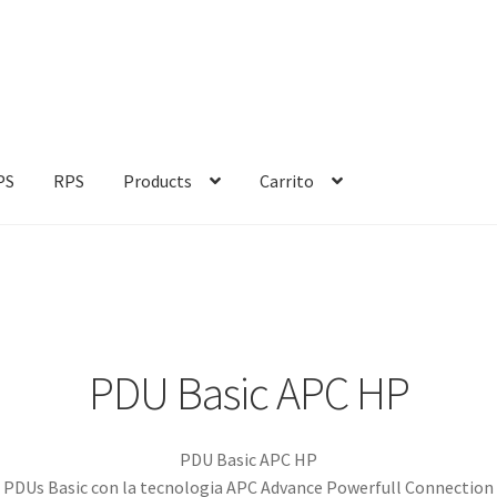
PS
RPS
Products
Carrito
inalizar compra
Mi cuenta
PDU
Tienda
PDU Basic APC HP
PDU Basic APC HP
PDUs Basic con la tecnologia APC Advance Powerfull Connection