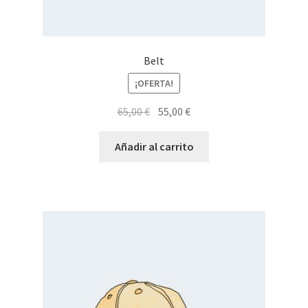
Belt
¡OFERTA!
El
El
65,00
€
55,00
€
precio
precio
original
actual
Añadir al carrito
era:
es:
65,00 €.
55,00 €.