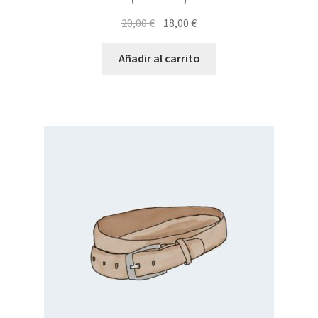
El
El
20,00
€
18,00
€
precio
precio
original
actual
Añadir al carrito
era:
es:
20,00 €.
18,00 €.