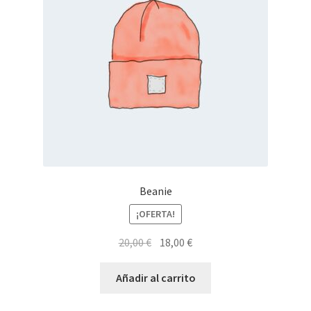
Beanie
¡OFERTA!
El
El
20,00
€
18,00
€
precio
precio
original
actual
Añadir al carrito
era:
es: