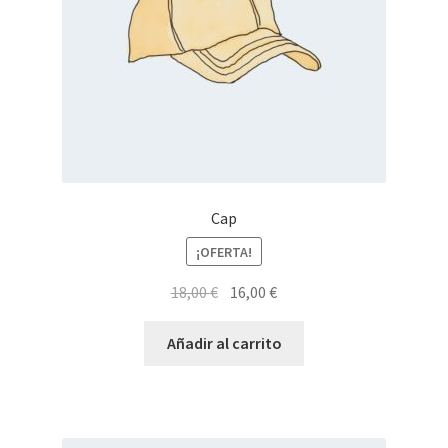
Cap
¡OFERTA!
El
El
18,00
€
16,00
€
precio
precio
original
actual
Añadir al carrito
era:
es:
18,00 €.
16,00 €.